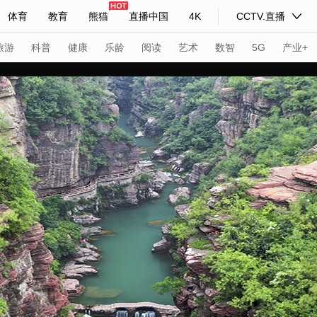
体育
教育
熊猫
直播中国
4K
CCTV.直播
式妙语
主持人
下载央视影音
热解读
天天学习
旅游
科普
健康
乐龄
阅读
艺术
数智
5G
产业+
纪录片网
国家大剧院
大型活动
科技
法治
文娱
人物
公益
图片
习式妙语
央视快评
央视网评
光华锐评
锋面
频道
VR/AR
4K专区
全景新闻
请入列
人生第一次
人生第二次
年冬奥会
CBA
NBA
中超
国足
国际足球
网球
综
体育江湖
文化体育
冰雪道路
足球道路