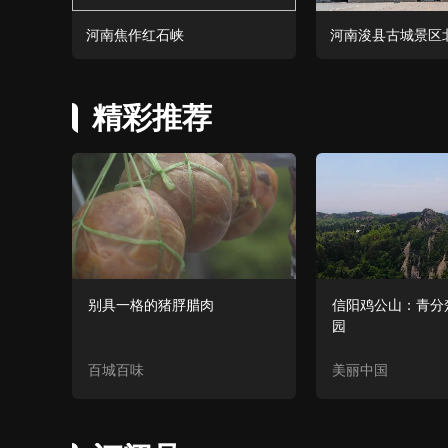
河南焦作红石峡
河南浚县古城景区
精彩推荐
别具一格的猪脬腊肉
信阳鸡公山：青分
园
百城百味
美丽中国