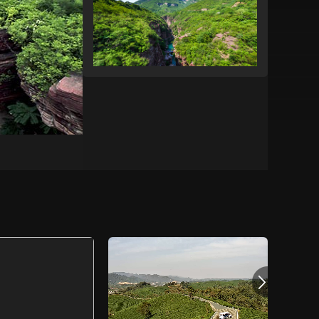
艺术
汽车
数智
5G
产业+
时尚
天气
才艺
网展
央央好物