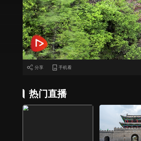
财经
教育
乡村振兴
生态环境
一带一路
大国智造
大国展会
大国保险
云顶对话
CCTV.节目官网
直播
节目单
栏目
片库
分享
手机看
热门直播