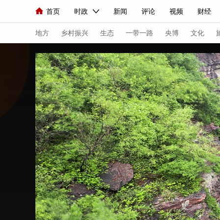
首页
时政
新闻
评论
视频
财经
人民领袖习近平
直播
海外频道
片库
iPanda
栏目大全
联播+
English
中国领导人
节目单
Монгол
听音
央视快评
微视频
习
地方
乡村振兴
生态
一带一路
央博
文化
总台春晚
网络春晚
共产党员网
秧纪录
新闻
国内
国际
评论
经济
军事
人民领袖习近平
联播+
热解读
天天学习
视频
小央视频
小央直播
直播中国
熊猫
现场
前线
比划
快看
蓝海中国
新兵
体育
直播
竞猜
2026年世界杯
2026
VIP会员
CCTV奥林匹克频道
生活体育大会