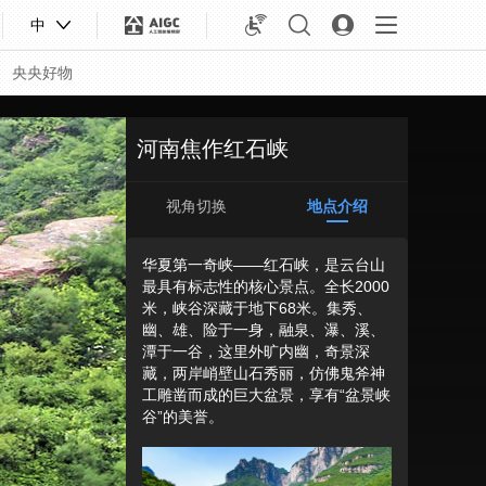
中
央央好物
河南焦作红石峡
视角切换
地点介绍
华夏第一奇峡——红石峡，是云台山
最具有标志性的核心景点。全长2000
米，峡谷深藏于地下68米。集秀、
幽、雄、险于一身，融泉、瀑、溪、
潭于一谷，这里外旷内幽，奇景深
藏，两岸峭壁山石秀丽，仿佛鬼斧神
工雕凿而成的巨大盆景，享有“盆景峡
谷”的美誉。
合体育
亚冬会