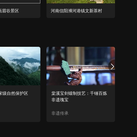
画眉谷景区
河南信阳浉河港镇文新茶村
河南
家级自然保护区
棠溪宝剑锻制技艺：千锤百炼
潢川
非遗瑰宝
即化
非遗传承
百城