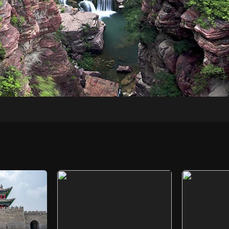
央博
非遗
文化
旅游
科普
健康
乐龄
阅读
云起
超级工厂
智敬中国
全民健康
颜选攻略
海洋
热播榜
总台企业白名单