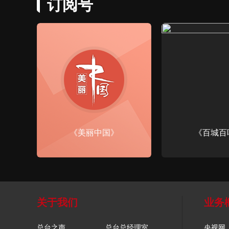
订阅号
《美丽中国》
《百城百
关于我们
业务
总台之声
总台总经理室
央视网