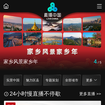
5
与秋为伴 共赏锦绣山河
/
5
实景中国
魅力区县
专题策划
全部省市
更多
光影中国
美丽中国
非遗传承
中国乡村
逐星计划
24小时慢直播不停歇
更多直播 >>
