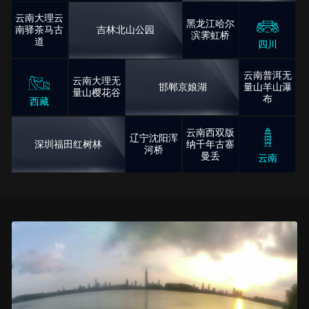
云南大理云
黑龙江哈尔
南驿茶马古
吉林北山公园
滨霁虹桥
道
四川
云南普洱无
云南大理无
邯郸京娘湖
量山羊山瀑
量山樱花谷
布
西藏
云南西双版
辽宁沈阳浑
深圳福田红树林
纳千年古寨
河桥
曼丢
云南