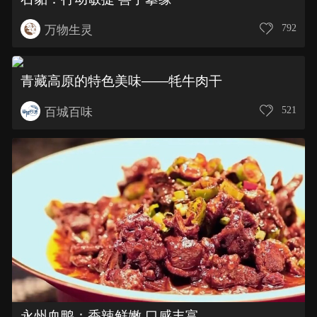
792
万物生灵
青藏高原的特色美味——牦牛肉干
521
百城百味
永州血鸭：香辣鲜嫩 口感丰富