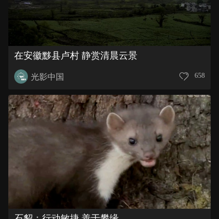
在安徽黟县卢村 静赏清晨云景
658
光影中国
石貂：行动敏捷 善于攀缘