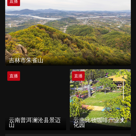
直播
吉林市朱雀山
直播
直播
云南普洱澜沧县景迈
云南比顿咖啡产业文
山
化园