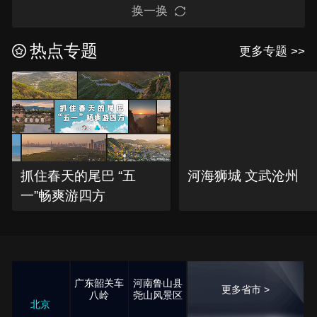
换一换
热点专题
更多专题 >>
抓住春天的尾巴 “五
河海狮城 文武沧州
一”畅爽游四方
广东韶关车
河南鲁山县
更多省市 >
八岭
尧山风景区
北京