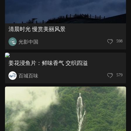
清晨时光 慢赏美丽风景
598
光影中国
姜花浸鱼片：鲜味香气 交织四溢
579
百城百味