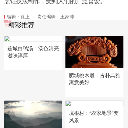
烹饪技法制作，受到人们的广泛喜爱。
编辑：徐上
责任编辑：王家沛
精彩推荐
连城白鸭汤：汤色清亮
滋味淳厚
肥城桃木雕：古朴典雅
寓意美好
坑根村：“农家地景”变
风景